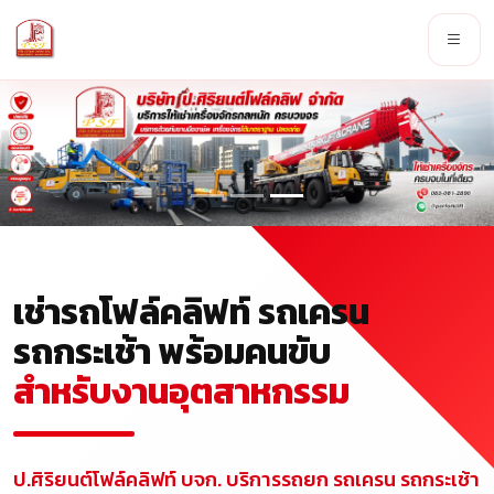
เช่ารถโฟล์คลิฟท์ รถเครน
รถกระเช้า พร้อมคนขับ
สำหรับงานอุตสาหกรรม
ป.ศิริยนต์โฟล์คลิฟท์ บจก. บริการรถยก รถเครน รถกระเช้า