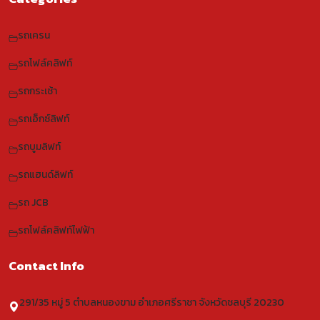
รถเครน
รถโฟล์คลิฟท์
รถกระเช้า
รถเอ็กซ์ลิฟท์
รถบูมลิฟท์
รถแฮนด์ลิฟท์
รถ JCB
รถโฟล์คลิฟท์ไฟฟ้า
Contact Info
291/35 หมู่ 5 ตำบลหนองขาม อำเภอศรีราชา จังหวัดชลบุรี 20230