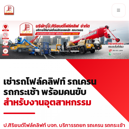
เช่ารถโฟล์คลิฟท์ รถเครน
รถกระเช้า พร้อมคนขับ
สำหรับงานอุตสาหกรรม
ป.ศิริยนต์โฟล์คลิฟท์ บจก. บริการรถยก รถเครน รถกระเช้า