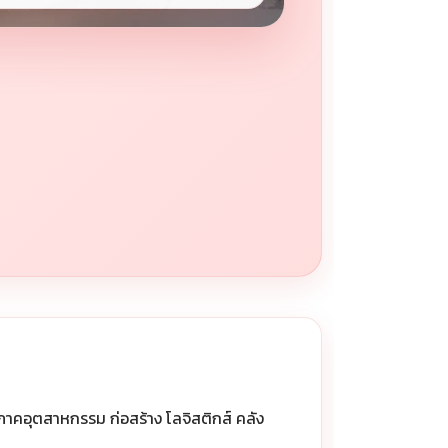
าคอุตสาหกรรม ก่อสร้าง โลจิสติกส์ คลัง