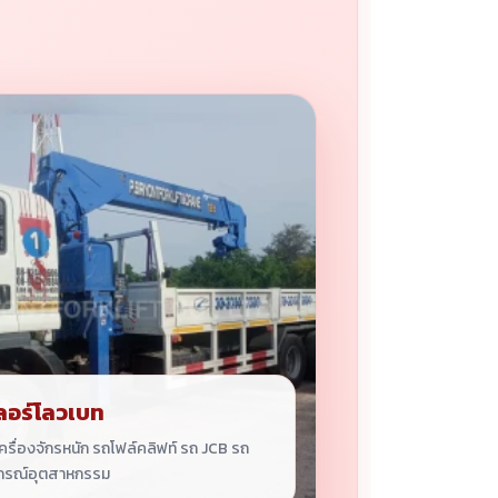
ลอร์โลวเบท
รื่องจักรหนัก รถโฟล์คลิฟท์ รถ JCB รถ
กรณ์อุตสาหกรรม