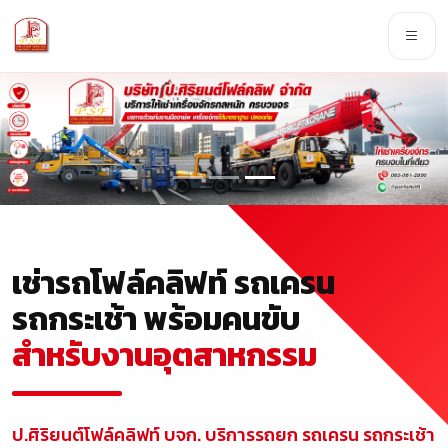
เช่ารถโฟล์คลิฟท์ รถเครน
รถกระเช้า พร้อมคนขับ
สำหรับงานอุตสาหกรรม
ป.ศิริยนต์โฟล์คลิฟท์ บจก. บริการรถยก รถเครน รถกระเช้า