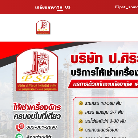
psf_somc
เปลี่ยนภาษา
TH
US
|