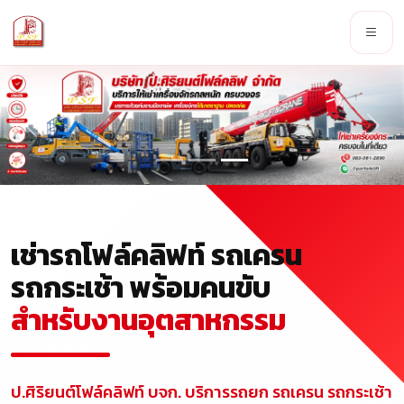
เช่ารถโฟล์คลิฟท์ รถเครน
รถกระเช้า พร้อมคนขับ
สำหรับงานอุตสาหกรรม
ป.ศิริยนต์โฟล์คลิฟท์ บจก. บริการรถยก รถเครน รถกระเช้า