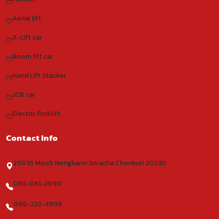
Aerial lift
X-Lift car
Boom lift car
Hand Lift Stacker
JCB car
Electric Forklift
Contact Info
291/35 Moo5 Nongkarm Sriracha Chonburi 20230
083-061-2890
098-232-4999