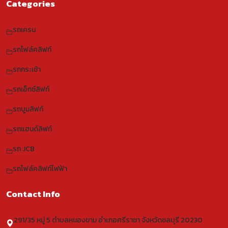
Categories
รถเครน
รถโฟล์คลิฟท์
รถกระเช้า
รถเอ็กซ์ลิฟท์
รถบูมลิฟท์
รถแฮนด์ลิฟท์
รถ JCB
รถโฟล์คลิฟท์ไฟฟ้า
Contact Info
291/35 หมู่ 5 ตำบลหนองขาม อำเภอศรีราชา จังหวัดชลบุรี 20230