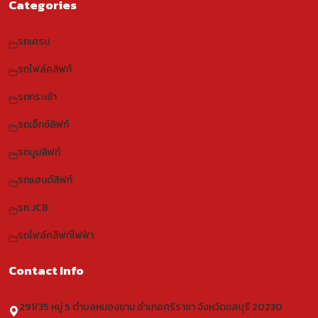
Categories
รถเครน
รถโฟล์คลิฟท์
รถกระเช้า
รถเอ็กซ์ลิฟท์
รถบูมลิฟท์
รถแฮนด์ลิฟท์
รถ JCB
รถโฟล์คลิฟท์ไฟฟ้า
Contact Info
291/35 หมู่ 5 ตำบลหนองขาม อำเภอศรีราชา จังหวัดชลบุรี 20230