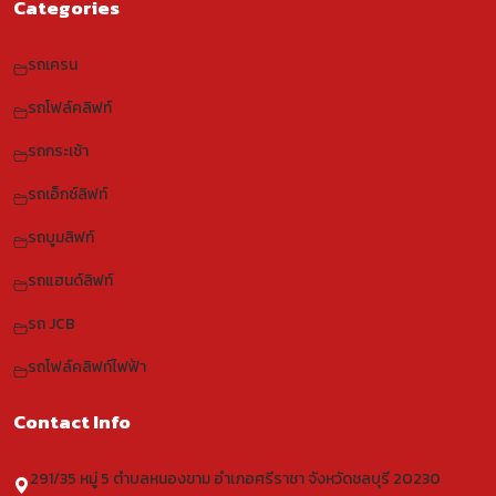
Categories
รถเครน
รถโฟล์คลิฟท์
รถกระเช้า
รถเอ็กซ์ลิฟท์
รถบูมลิฟท์
รถแฮนด์ลิฟท์
รถ JCB
รถโฟล์คลิฟท์ไฟฟ้า
Contact Info
291/35 หมู่ 5 ตำบลหนองขาม อำเภอศรีราชา จังหวัดชลบุรี 20230