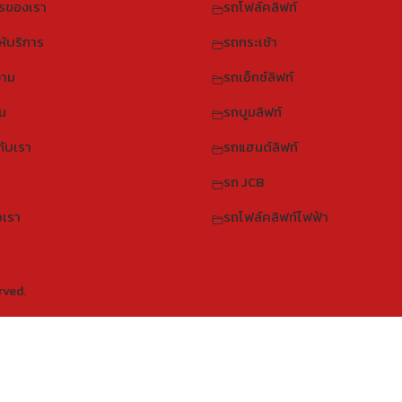
ารของเรา
รถโฟล์คลิฟท์
่ให้บริการ
รถกระเช้า
าม
รถเอ็กซ์ลิฟท์
น
รถบูมลิฟท์
กับเรา
รถแฮนด์ลิฟท์
รถ JCB
อเรา
รถโฟล์คลิฟท์ไฟฟ้า
rved.