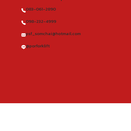
083-061-2890
098-232-4999
psf_somchai@hotmail.com
@porforklift